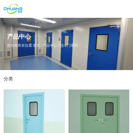
产品中心
您当前所在位置:首页
/
产品中心
/
洁净门系列
分类
洁净门系列
彩钢板系列
不锈钢制品
附件系列